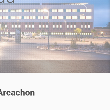
Next
’Arcachon