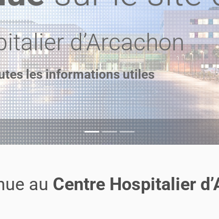
italier d’Arcachon
utes les informations utiles
nue au
Centre Hospitalier d