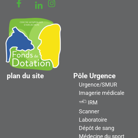
Zone 1
Z1
Hall d'accueil, PC Sécurité
Zone 10
Z1
Urgence, SMUR, Unité d'Hospitalisation de Courte
Durée (UHCD), Equipe de psychiatrie
Zone 11
Z1
Imagerie, IRM, Scanner
plan du site
Pôle Urgence
Zone 12
Z1
Urgence/SMUR
Bloc opératoire
Imagerie médicale
Zone 13
IRM
Z1
Bureaux (médecins, service social, psychologues)
Scanner
Laboratoire
Zone 14
Z1
Dépôt de sang
Laboratoire
Médecine du sport