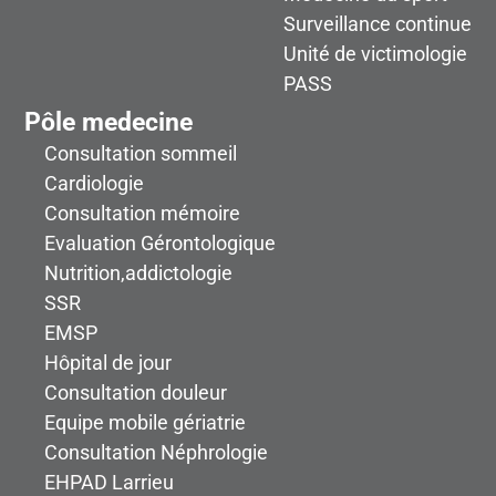
Surveillance continue
Zone 15
Z1
Unité de victimologie
Bloc obstérical
PASS
Zone 16
Pôle medecine
Z1
Gynécologie-obstérique, Maternité, Planning
Consultation sommeil
famillial
Cardiologie
Zone 17
Consultation mémoire
Z1
Maison des Usagers, Espace cultuel
Evaluation Gérontologique
Nutrition,addictologie
Zone 18
Z1
SSR
Pédiatrie
EMSP
Hôpital de jour
Zone 19
Z1
Consultation douleur
Médecine du sport
Equipe mobile gériatrie
Consultation Néphrologie
Zone 2
Z2
EHPAD Larrieu
Nutrition, Tabacologie, Addictologie (UFNA)