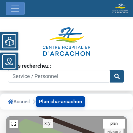
Ouvrir la barre d’outils
Vous recherchez :
Accueil
Plan cha-arcachon
x:
y:
plan
Niveau 0