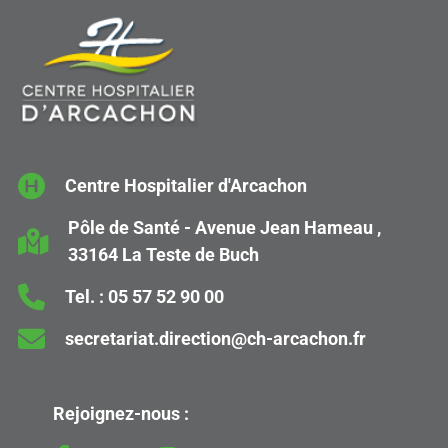
Parking handicapé
PH
Parking N°1
PN
Parking N°2
Centre Hospitalier d'Arcachon
PN
Pôle de Santé - Avenue Jean Hameau ,
Parking Personnel
33164 La Teste de Buch
PP
Tel. :
05 57 52 90 00
Retrocession
R
secretariat.direction@ch-arcachon.fr
Urgence
U
Rejoignez-nous :