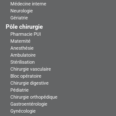
Médecine interne
Zone 20
Neurologie
Z2
Surveillance continue, Unité Neuro-vasculaire
Gériatrie
(UNV), Unité de Victimologie (UVIC)
Pôle chirurgie
Zone 21
Z2
Pharmacie PUI
Gériatrie court séjour
Maternité
Anesthésie
Zone 22
Z2
Ambulatoire
Médecine interne, Soins Palliatifs
Stérilisation
Chirurgie vasculaire
Zone 23
Z2
Bloc opératoire
Chirurgie vasculaire
Chirurgie digestive
Zone 24
Pédiatrie
Z2
Soins de Suite et de Réadaptation (SSR)
Chirurgie orthopédique
Gastroentérologie
Zone 25
Z2
Gynécologie
Consultations: - Spécialités de niveau 2 - Mémoire