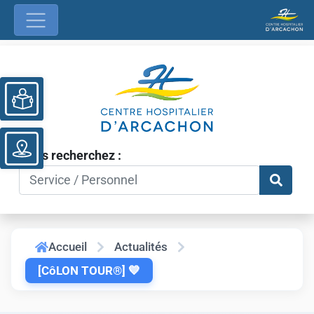
Ouvrir la barre d’outils
Vous recherchez :
Accueil
Actualités
[CôLON TOUR®] 💙