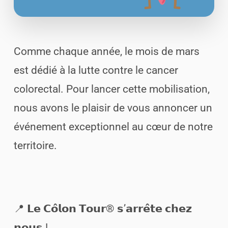
Comme chaque année, le mois de mars
est dédié à la lutte contre le cancer
colorectal. Pour lancer cette mobilisation,
nous avons le plaisir de vous annoncer un
événement exceptionnel au cœur de notre
territoire.
📍 𝗟𝗲 𝗖𝗼̂𝗹𝗼𝗻 𝗧𝗼𝘂𝗿® 𝘀’𝗮𝗿𝗿𝗲̂𝘁𝗲 𝗰𝗵𝗲𝘇
𝗻𝗼𝘂𝘀 !